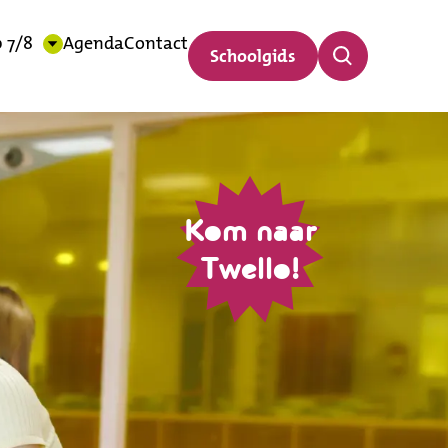
 7/8
Agenda
Contact
Schoolgids
Kom naar
Twello!