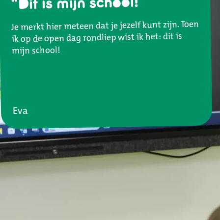
Dit is mijn school!
Je merkt hier meteen dat je jezelf kunt zijn. Toen
ik op de open dag rondliep wist ik het: dit is
mijn school!
Eva