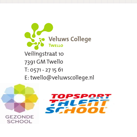
Veilingstraat 10
7391 GM
Twello
T:
0571 - 27 15 61
E:
twello@veluwscollege.nl