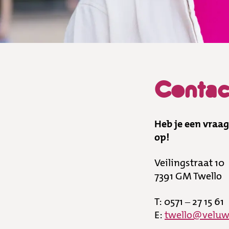
Contac
Heb je een vraa
op!
Veilingstraat 10
7391 GM Twello
T: 0571 – 27 15 61
E:
twello@veluws